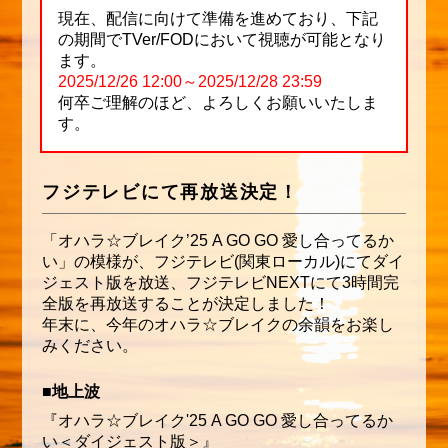
現在、配信に向けて準備を進めており、下記
の期間でTVer/FODにおいて視聴が可能となり
ます。
2025/12/26 12:00～2025/12/28 23:59
何卒ご理解のほど、よろしくお願いいたしま
す。
フジテレビにて再放送決定！
「オハラ☆ブレイク’25 A GO GO 愛し合ってるか
い」の模様が、フジテレビ(関東ローカル)にてダイ
ジェスト版を放送、フジテレビNEXTにて3時間完
全版を再放送することが決定しました！
年末に、今年のオハラ☆ブレイクの余韻をお楽し
みください。
■地上波
『オハラ☆ブレイク'25 A GO GO 愛し合ってるか
い＜ダイジェスト版＞』