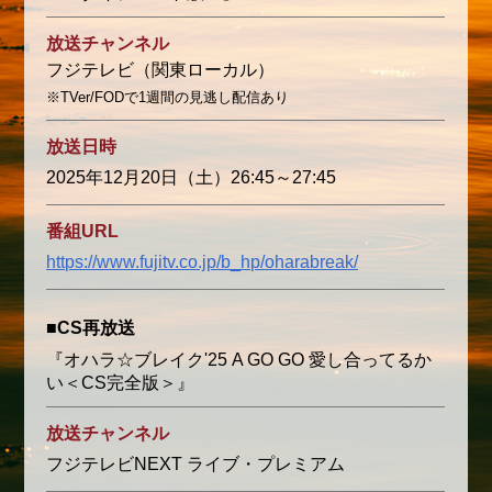
放送チャンネル
フジテレビ（関東ローカル）
※TVer/FODで1週間の見逃し配信あり
放送日時
2025年12月20日（土）26:45～27:45
番組URL
https://www.fujitv.co.jp/b_hp/oharabreak/
■CS再放送
『オハラ☆ブレイク'25 A GO GO 愛し合ってるか
い＜CS完全版＞』
放送チャンネル
フジテレビNEXT ライブ・プレミアム