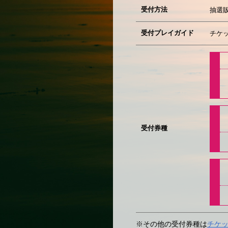
受付方法
抽選
受付プレイガイド
チケ
受付券種
※その他の受付券種は
チケ